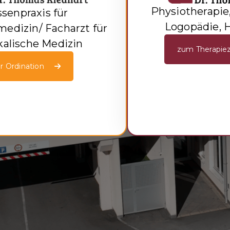
Physiotherapie
senpraxis für
Logopädie, 
edizin/ Facharzt für
kalische Medizin
zum Therapie
r Ordination
